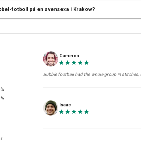
bbel-fotboll på en svensexa i Krakow?
Cameron
Bubble football had the whole group in stitches,
0%
0%
Isaac
ar