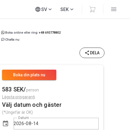
SV
SEK
Boka online eller ring:
+48 693778802
Chatta nu
DELA
Boka din plats nu
583 SEK/
person
Lägsta prisgaranti
Välj datum och gäster
(*Ungefär är OK)
Datum