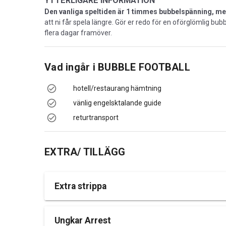
YTTERLIGARE INFORMATION
Den vanliga speltiden är 1 timmes bubbelspänning, men
att ni får spela längre. Gör er redo för en oförglömlig b
flera dagar framöver.
Vad ingår i
BUBBLE FOOTBALL
hotell/restaurang hämtning
vänlig engelsktalande guide
returtransport
EXTRA/ TILLÄGG
Extra strippa
Ungkar Arrest