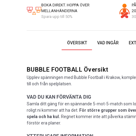
BOKA DIREKT. HOPPA ÖVER
PÅ
MELLANHÄNDERNA
20
Spara upp till 50%
30
ÖVERSIKT
VAD INGÅR
EXT
BUBBLE FOOTBALL
Översikt
Upplev spänningen med Bubble Football i Krakow, komplet
till och från spelplatsen.
VAD DU KAN FÖRVÄNTA DIG
Samla ditt gäng för en spännande 5-mot-5-match som lov
roligt ni kommer att ha det.
För större grupper som överst
spela och ha kul.
Regnet kommer inte att påverka stämning
förstör era planer.