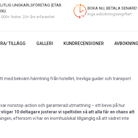
LITLIG UNGKARLSFÖRETAG (ETAB.
BOKA NU, BETALA SENARE!
06)
Inga avbokningsavgifter!
 000+ fester. 20+ års erfarenhet
RA/ TILLÄGG
GALLERI
KUNDRECENSIONER
AVBOKNING
t med bekväm hämtning från hotellet, trevliga guider och transport
ar nonstop-action och garanterad utmattning – ett bevis på hur
iger 10 deltagare justerar vi speltiden så att alla får en chans att
en, eftersom vi har en inomhuslokal tillgänglig så att vädret inte