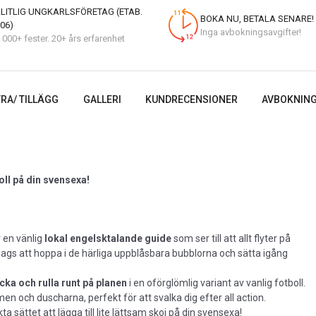
LITLIG UNGKARLSFÖRETAG (ETAB.
BOKA NU, BETALA SENARE!
06)
Inga avbokningsavgifter!
 000+ fester. 20+ års erfarenhet
RA/ TILLÄGG
GALLERI
KUNDRECENSIONER
AVBOKNING
oll på din svensexa!
 en vänlig
lokal engelsktalande guide
som ser till att allt flyter på
 dags att hoppa i de härliga uppblåsbara bubblorna och sätta igång
ka och rulla runt på planen
i en oförglömlig variant av vanlig fotboll.
 och duscharna, perfekt för att svalka dig efter all action.
ta sättet att lägga till lite lättsam skoj på din svensexa!