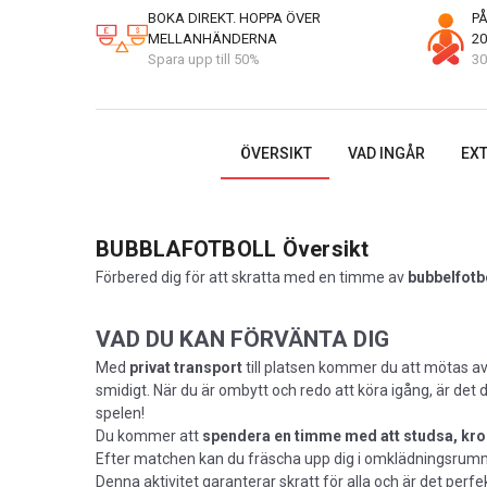
BOKA DIREKT. HOPPA ÖVER
PÅ
MELLANHÄNDERNA
20
Spara upp till 50%
30
ÖVERSIKT
VAD INGÅR
EXT
BUBBLAFOTBOLL
Översikt
Förbered dig för att skratta med en timme av
bubbelfotb
VAD DU KAN FÖRVÄNTA DIG
Med
privat transport
till platsen kommer du att mötas av
smidigt. När du är ombytt och redo att köra igång, är det
spelen!
Du kommer att
spendera en timme med att studsa, kroc
Efter matchen kan du fräscha upp dig i omklädningsrummen
Denna aktivitet garanterar skratt för alla och är det perfek