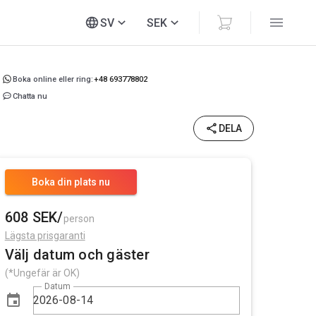
SV
SEK
Boka online eller ring:
+48 693778802
Chatta nu
DELA
Boka din plats nu
608 SEK/
person
Lägsta prisgaranti
Välj datum och gäster
(*Ungefär är OK)
Datum