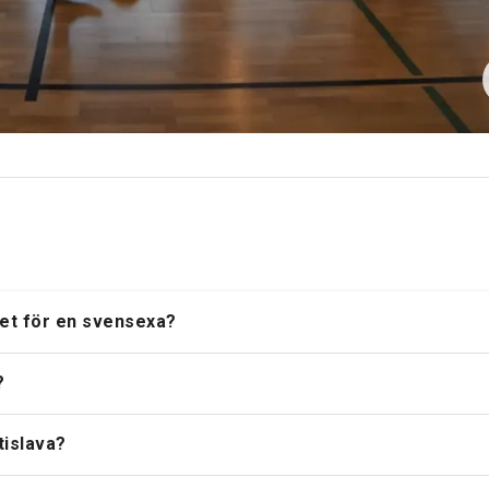
itet för en svensexa?
?
tislava?