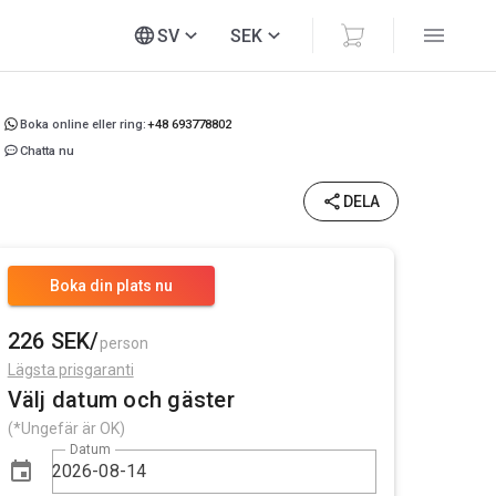
SV
SEK
Boka online eller ring:
+48 693778802
Chatta nu
DELA
Boka din plats nu
226 SEK/
person
Lägsta prisgaranti
Välj datum och gäster
(*Ungefär är OK)
Datum