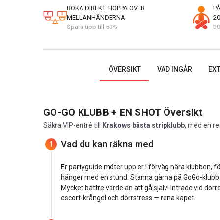
BOKA DIREKT. HOPPA ÖVER
PÅ
MELLANHÄNDERNA
20
Spara upp till 50%
30
ÖVERSIKT
VAD INGÅR
EXT
GO-GO KLUBB + EN SHOT
Översikt
Säkra VIP-entré till
Krakows bästa stripklubb
, med en re
Vad du kan räkna med
1
Er partyguide möter upp er i förväg nära klubben, följ
hänger med en stund. Stanna gärna på GoGo-klubben 
Mycket bättre värde än att gå själv! Inträde vid dörr
escort-krångel och dörrstress — rena kapet.