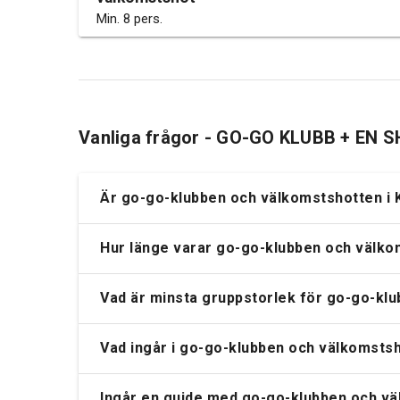
Min. 8 pers.
Vanliga frågor - GO-GO KLUBB + EN 
Är go-go-klubben och välkomstshotten i 
Hur länge varar go-go-klubben och välko
Vad är minsta gruppstorlek för go-go-kl
Vad ingår i go-go-klubben och välkomsts
Ingår en guide med go-go-klubben och vä