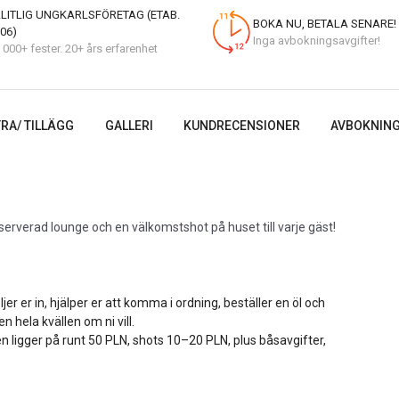
LITLIG UNGKARLSFÖRETAG (ETAB.
BOKA NU, BETALA SENARE!
06)
Inga avbokningsavgifter!
 000+ fester. 20+ års erfarenhet
RA/ TILLÄGG
GALLERI
KUNDRECENSIONER
AVBOKNING
serverad lounge och en välkomstshot på huset till varje gäst!
er er in, hjälper er att komma i ordning, beställer en öl och
hela kvällen om ni vill.
en ligger på runt 50 PLN, shots 10–20 PLN, plus båsavgifter,