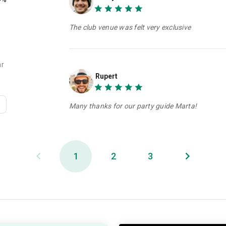
The club venue was felt very exclusive
ar
Rupert
Many thanks for our party guide Marta!
1
2
3