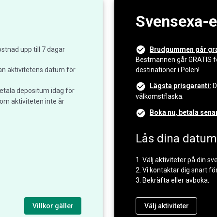
Svensexa-e
stnad upp till 7 dagar
Brudgummen går grat
Bestmannen går GRATIS för
an aktivitetens datum för
destinationer i Polen!
Lägsta prisgaranti:
D
etala depositum idag för
välkomstflaska.
om aktiviteten inte är
Boka nu, betala sena
Lås dina datum 
1. Välj aktiviteter på din s
2. Vi kontaktar dig snart för
3. Bekräfta eller avboka.
Villkor gäller
Välj aktiviteter