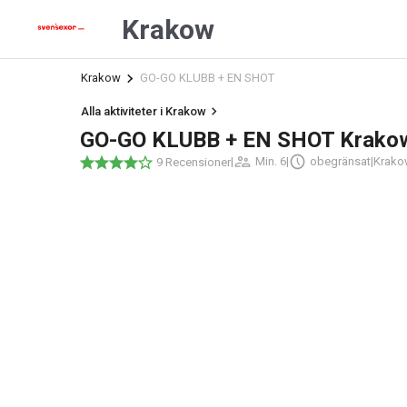
Krakow
Krakow
GO-GO KLUBB + EN SHOT
Alla aktiviteter i Krakow
GO-GO KLUBB + EN SHOT Krako
|
Min. 6
|
obegränsat
|
Krako
9 Recensioner