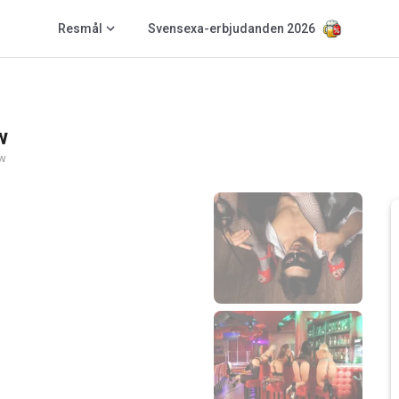
Resmål
Svensexa-erbjudanden 2026
w
w