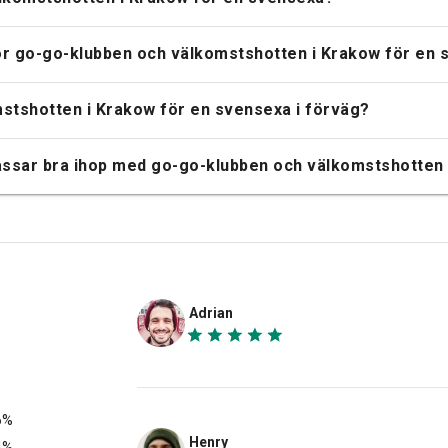
för go-go-klubben och välkomstshotten i Krakow för en
stshotten i Krakow för en svensexa i förväg?
passar bra ihop med go-go-klubben och välkomstshotten
Adrian
6%
Henry
4%