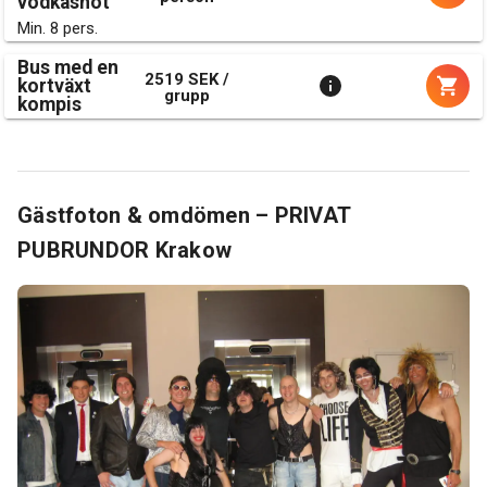
vodkashot
Min. 8 pers.
Bus med en
2519 SEK /
kortväxt
grupp
kompis
Gästfoton & omdömen – PRIVAT
PUBRUNDOR Krakow