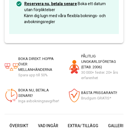
Reservera nu, betala senare
Boka ett datum
utan förpliktelser
Känn dig lugn med våra flexibla boknings- och
avbokningsregler
PÅLITLIG
BOKA DIREKT. HOPPA
UNGKARLSFÖRETAG
ÖVER
(ETAB. 2006)
MELLANHÄNDERNA
30 000+ fester. 20+ års
Spara upp till 50%
erfarenhet
BOKA NU, BETALA
BÄSTA PRISGARANTI!
SENARE!
Brudgum GRATIS*
Inga avbokningsavgifter!
ÖVERSIKT
VAD INGÅR
EXTRA/ TILLÄGG
GALLERI