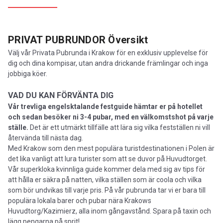
PRIVAT PUBRUNDOR
Översikt
Välj vår Privata Pubrunda i Krakow för en exklusiv upplevelse för
dig och dina kompisar, utan andra drickande främlingar och inga
jobbiga köer.
VAD DU KAN FÖRVÄNTA DIG
Vår trevliga engelsktalande festguide hämtar er på hotellet
och sedan besöker ni 3-4 pubar, med en välkomstshot på varje
ställe.
Det är ett utmärkt tillfälle att lära sig vilka festställen ni vill
återvända till nästa dag.
Med Krakow som den mest populära turistdestinationen i Polen är
det lika vanligt att lura turister som att se duvor på Huvudtorget.
Vår superkloka kvinnliga guide kommer dela med sig av tips för
att hålla er säkra på natten, vilka ställen som är coola och vilka
som bör undvikas till varje pris. På vår pubrunda tar vi er bara till
populära lokala barer och pubar nära Krakows
Huvudtorg/Kazimierz, alla inom gångavstånd. Spara på taxin och
lägg pengarna på sprit!