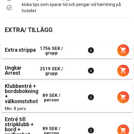
kloka tips som sparar tid och pengar vid hämtning på
hotellet
EXTRA/ TILLÄGG
1756 SEK /
Extra strippa
grupp
Ungkar
2519 SEK /
Arrest
grupp
Klubbentré +
bordsbokning
89 SEK /
+
person
välkomstshot
Min. 8 pers.
Entré till
stripklubb +
89 SEK /
bord +
person