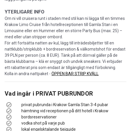
YTERLIGARE INFO
Om ni vill cruisera runt i staden med stil kan ni lägga till en timmes
Krakow Limo Cruise från hotellreceptionen till Gamla Stan i en
Limousine eller en Hummer eller en större Party Bus (max. 25) –
med eller utan stripper ombord.
För att fortsätta natten av kul, lägg till inträdesbiljetter till en
nattklubb/stripklubb + bordreservation & välkomstshot för endast
39 PLN per person (ca. 8 EUR). Tänk på att dörrval gäller på de
bästa klubbarna – klä er snyggt och undvik sneakers. Vi erbjuder
ett rabatterat pris som endast är tillgängligt med förbokning.
Kolla in andra nattpaket -
ÖPPEN BAR STRIP KVÄLL
.
Vad ingår i
PRIVAT PUBRUNDOR
privat pubrunda i Krakow Gamla Stan 3-4 pubar
hämtning vid receptionen på ditt hotell i Krakow
bordsreservationer
vodka shot på varje pub
lokal engelsktalande tjejguide