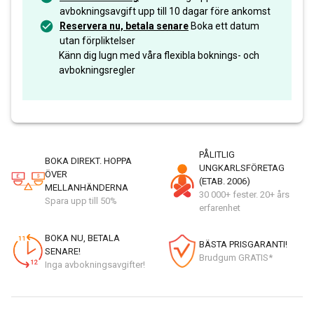
avbokningsavgift upp till 10 dagar före ankomst
Reservera nu, betala senare
Boka ett datum
utan förpliktelser
Känn dig lugn med våra flexibla boknings- och
avbokningsregler
PÅLITLIG
BOKA DIREKT. HOPPA
UNGKARLSFÖRETAG
ÖVER
(ETAB. 2006)
MELLANHÄNDERNA
30 000+ fester. 20+ års
Spara upp till 50%
erfarenhet
BOKA NU, BETALA
BÄSTA PRISGARANTI!
SENARE!
Brudgum GRATIS*
Inga avbokningsavgifter!