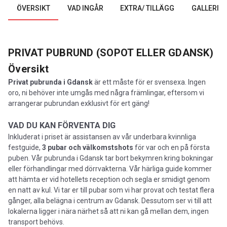
ÖVERSIKT
VAD INGÅR
EXTRA/ TILLÄGG
GALLERI
PRIVAT PUBRUND (SOPOT ELLER GDANSK)
Översikt
Privat pubrunda i Gdansk
är ett måste för er svensexa. Ingen
oro, ni behöver inte umgås med några främlingar, eftersom vi
arrangerar pubrundan exklusivt för ert gäng!
VAD DU KAN FÖRVENTA DIG
Inkluderat i priset är assistansen av vår underbara kvinnliga
festguide,
3 pubar och välkomstshots
för var och en på första
puben. Vår pubrunda i Gdansk tar bort bekymren kring bokningar
eller förhandlingar med dörrvakterna. Vår härliga guide kommer
att hämta er vid hotellets reception och segla er smidigt genom
en natt av kul. Vi tar er till pubar som vi har provat och testat flera
gånger, alla belägna i centrum av Gdansk. Dessutom ser vi till att
lokalerna ligger i nära närhet så att ni kan gå mellan dem, ingen
transport behövs.