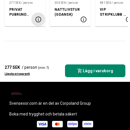
277 SEK / person
354 SEK / person
481 SEK / person
PRIVAT
NATTLIVSTUR
VIP
PUBRUND
(GDANSK)
STRIPKLUBB +
(SOPOT ELLER
VODKA + SHOW
GDANSK)
277 SEK
/ person
(min 7)
Lägg i varukorg
Lägsta prisgaranti
svensexor.com
är en del av Corpoland Group
Boka med trygghet och betala säkert