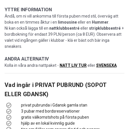
YTTRE INFORMATION
Ändå, om ni vill ankomma till första puben med stil, överväg att
boka en en timmes åktur i en
limousine
eller en
Hummer
.
Ni kan också lägga till en
nattklubbsentré
eller
stripklubbsentré
+
bordbokning för endast 39 PLN/person (ca 8 EUR). Observera att
valet vid ingången gäller i klubbar - klä er bäst och bär inga
sneakers.
ANDRA ALTERNATIV
Kolla in våra andra nattpaket -
NATT LIV TUR
eller
SVENSEXA
.
Vad ingår i
PRIVAT PUBRUND (SOPOT
ELLER GDANSK)
privat pubrunda i Gdansk gamla stan
3 pubar med bordsreservationer
gratis välkomstshots på första puben
hjälp av en lokal kvinnlig guide