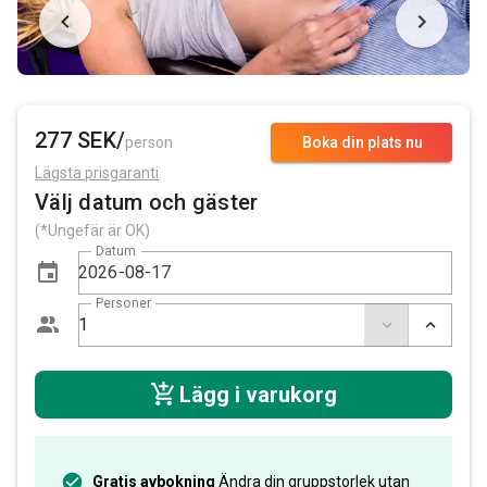
277 SEK/
person
Boka din plats nu
Lägsta prisgaranti
Välj datum och gäster
(*Ungefär är OK)
Datum
Personer
Lägg i varukorg
Gratis avbokning
Ändra din gruppstorlek utan