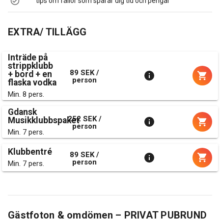
tips om fällor som sparar dig tid och pengar
EXTRA/ TILLÄGG
Inträde på
strippklubb
89 SEK /
+ bord + en
person
flaska vodka
Min. 8 pers.
Gdansk
252 SEK /
Musikklubbspaket
person
Min. 7 pers.
Klubbentré
89 SEK /
person
Min. 7 pers.
Gästfoton & omdömen – PRIVAT PUBRUND