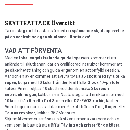
SKYTTEATTACK
Översikt
Ta din
stag do
till nästa nivå med en
spännande skjutupplevelse
på en centralt belägen skjutbana i Bratislava
!
VAD ATT FÖRVENTA
Med en
lokal engelsktalande guide
i spetsen, kommer ni att
anlända till skjutbanan, där en kvalificerad instruktör kommer att
ge säkerhetsträning och guida er genom en actionfylld session.
Var och en av er kommer att avfyra totalt
36 skott med fyra olika
vapen,
börja med 10 kulor från den kraftfulla
Glock 17-pistolen
,
kaliber 9mm, följt av 10 skott med den ikoniska
Skorpion
submachine gun
, kaliber 7.65. Nästa steg är att ni riktar in er med
10 kulor från
Beretta Cx4 Storm
eller
CZ-EVO3 karbin
, kaliber
9mm Luger, innan ni avslutar med 6 skott från en
Colt, Ruger
eller
Taurus revolver
, kaliber .357 Magnum.
Skjutmål kommer att finnas, så ni kan utmana varandra och se
vem som är bäst på att träffa!
Tävling och priser för de bästa