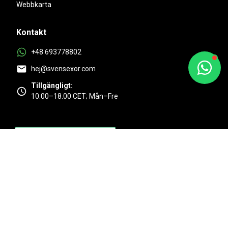
Webbkarta
Kontakt
+48 693778802
hej@svensexor.com
Tillgängligt:
10.00–18.00 CET; Mån–Fre
Utmärkt
4.9/5 baserat på 525 + kundrecensioner