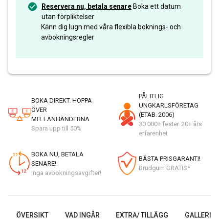
Reservera nu, betala senare
Boka ett datum
utan förpliktelser
Känn dig lugn med våra flexibla boknings- och
avbokningsregler
PÅLITLIG
BOKA DIREKT. HOPPA
UNGKARLSFÖRETAG
ÖVER
(ETAB. 2006)
MELLANHÄNDERNA
30 000+ fester. 20+ års
Spara upp till 50%
erfarenhet
BOKA NU, BETALA
BÄSTA PRISGARANTI!
SENARE!
Brudgum GRATIS*
Inga avbokningsavgifter!
ÖVERSIKT
VAD INGÅR
EXTRA/ TILLÄGG
GALLERI