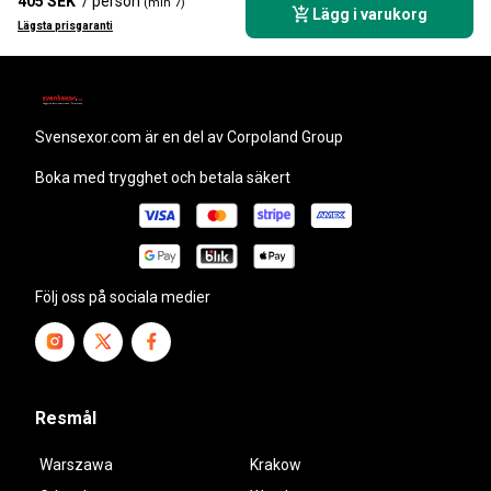
405 SEK
/ person
(min 7)
Lägg i varukorg
Lägsta prisgaranti
svensexor.com
är en del av Corpoland Group
Boka med trygghet och betala säkert
Följ oss på sociala medier
Resmål
Warszawa
Krakow