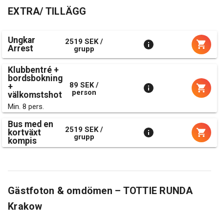
EXTRA/ TILLÄGG
Ungkar
2519 SEK /
Arrest
grupp
Klubbentré +
bordsbokning
89 SEK /
+
person
välkomstshot
Min. 8 pers.
Bus med en
2519 SEK /
kortväxt
grupp
kompis
Gästfoton & omdömen – TOTTIE RUNDA
Krakow