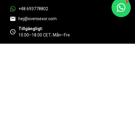
+48 693778802
hej@svensexor.com
Tillgängligt:
10.00–18.00 CET; Mån–Fre
Utmärkt
4.9/5 baserat på 525 + kundrecensioner