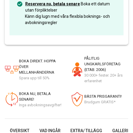
Reservera nu, betala senare
Boka ett datum
utan förpliktelser
Känn dig lugn med våra flexibla boknings- och
avbokningsregler
PÅLITLIG
BOKA DIREKT. HOPPA
UNGKARLSFÖRETAG
ÖVER
(ETAB. 2006)
MELLANHÄNDERNA
30 000+ fester. 20+ års
Spara upp till 50%
erfarenhet
BOKA NU, BETALA
BÄSTA PRISGARANTI!
SENARE!
Brudgum GRATIS*
Inga avbokningsavgifter!
ÖVERSIKT
VAD INGÅR
EXTRA/ TILLÄGG
GALLERI