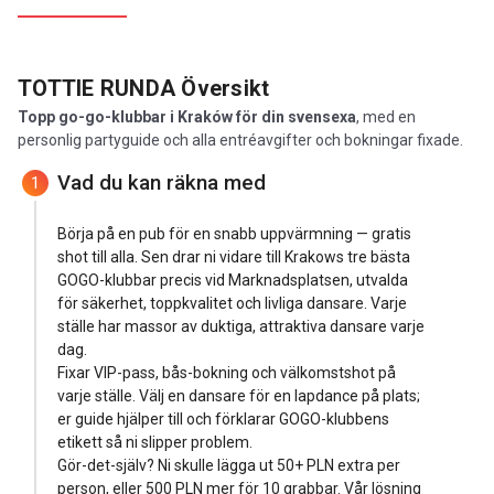
TOTTIE RUNDA
Översikt
Topp go-go-klubbar i Kraków för din svensexa
, med en
personlig partyguide och alla entréavgifter och bokningar fixade.
Vad du kan räkna med
1
Börja på en pub för en snabb uppvärmning — gratis
shot till alla. Sen drar ni vidare till Krakows tre bästa
GOGO-klubbar precis vid Marknadsplatsen, utvalda
för säkerhet, toppkvalitet och livliga dansare. Varje
ställe har massor av duktiga, attraktiva dansare varje
dag.
Fixar VIP-pass, bås-bokning och välkomstshot på
varje ställe. Välj en dansare för en lapdance på plats;
er guide hjälper till och förklarar GOGO-klubbens
etikett så ni slipper problem.
Gör-det-själv? Ni skulle lägga ut 50+ PLN extra per
person, eller 500 PLN mer för 10 grabbar. Vår lösning