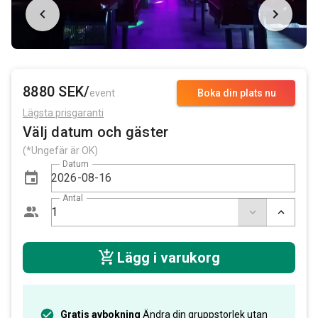
8880 SEK/
event
Boka din plats nu
Lägsta prisgaranti
Välj datum och gäster
(*Ungefär är OK)
Datum
Antal
Lägg i varukorg
Gratis avbokning
Ändra din gruppstorlek utan