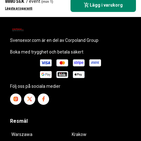
8880 SEK
/ event
(min 1)
Lägg i varukorg
Lägsta prisgaranti
svensexor.com
är en del av Corpoland Group
Boka med trygghet och betala säkert
Följ oss på sociala medier
Resmål
Warszawa
Krakow