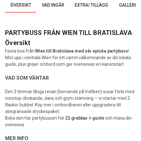
ÖVERSIKT
VAD INGÅR
EXTRA/ TILLÄGG
GALLERI
PARTYBUSS FRÅN WIEN TILL BRATISLAVA
Översikt
Festa loss från
Wien till Bratislava med vår episka partybuss
!
Möt upp i centrala Wien för ett varmt välkomnande av din lokala
guide, plus grejer ombord som ger svensexan en kanonstart.
VAD SOM VÄNTAR
Den 2 timmar långa resan (beroende på trafiken) susar förbi med
nonstop-drickande, dans och grym stämning — vi startar med 2
flaskor bubbel. Köp mer i ombordbaren eller uppgradera till
obegränsade dryckespaket.
Boka den här partybussen fö
r 22 grabbar + guide
och maxa din
svensexa.
MER INFO