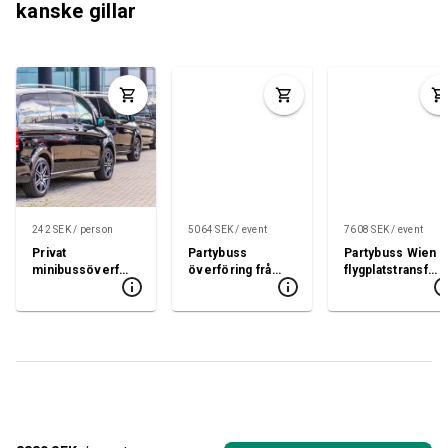
kanske gillar
242 SEK / person
5064 SEK / event
7608 SEK / event
Privat
Partybuss
Partybuss Wien
minibussöverfö
överföring från
flygplatstransfe
ring till
Bratislava
r
flygplatsen
Flygplats