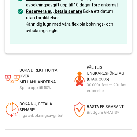
avbokningsavgift upp till 10 dagar före ankomst
Reservera nu, betala senare
Boka ett datum
utan förpliktelser
Känn dig lugn med våra flexibla boknings- och
avbokningsregler
PÅLITLIG
BOKA DIREKT. HOPPA
UNGKARLSFÖRETAG
ÖVER
(ETAB. 2006)
MELLANHÄNDERNA
30 000+ fester. 20+ års
Spara upp till 50%
erfarenhet
BOKA NU, BETALA
BÄSTA PRISGARANTI!
SENARE!
Brudgum GRATIS*
Inga avbokningsavgifter!