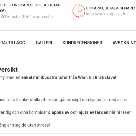
LITLIG UNGKARLSFÖRETAG (ETAB.
BOKA NU, BETALA SENARE!
06)
Inga avbokningsavgifter!
 000+ fester. 20+ års erfarenhet
RA/ TILLÄGG
GALLERI
KUNDRECENSIONER
AVBOKNING
ersikt
arty med en
enkel minibusstransfer från Wien till Bratislava!
ds för att säkerställa att resan går smidigt och hjälpa till med allt ni
åter dig och dina kompisar
slappna av och njuta av färden
när ni reser
gång er stag do utan stress!