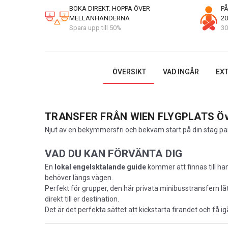
BOKA DIREKT. HOPPA ÖVER
PÅ
MELLANHÄNDERNA
20
Spara upp till 50%
30
ÖVERSIKT
VAD INGÅR
EXT
TRANSFER FRÅN WIEN FLYGPLATS
Öv
Njut av en bekymmersfri och bekväm start på din stag p
VAD DU KAN FÖRVÄNTA DIG
En
lokal engelsktalande guide
kommer att finnas till han
behöver längs vägen.
Perfekt för grupper, den här privata minibusstransfern l
direkt till er destination.
Det är det perfekta sättet att kickstarta firandet och få i