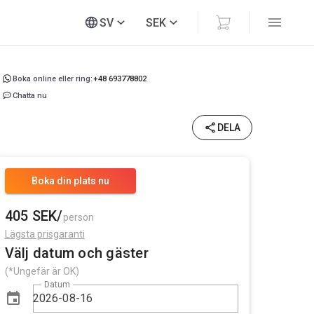
SV
SEK
Boka online eller ring:
+48 693778802
Chatta nu
DELA
Boka din plats nu
405 SEK/
person
Lägsta prisgaranti
Välj datum och gäster
(*Ungefär är OK)
Datum