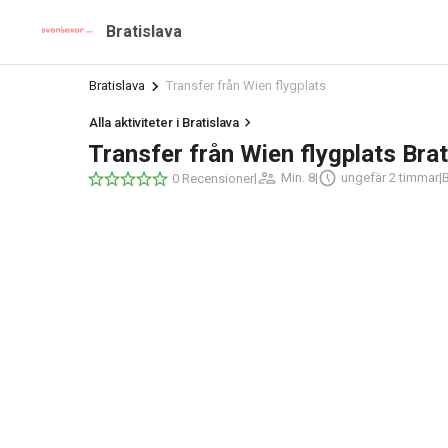
Bratislava
Bratislava
Transfer från Wien flygplats
Alla aktiviteter i Bratislava
Transfer från Wien flygplats Brat
|
Min. 8
|
ungefär 2 timmar
|
B
0 Recensioner