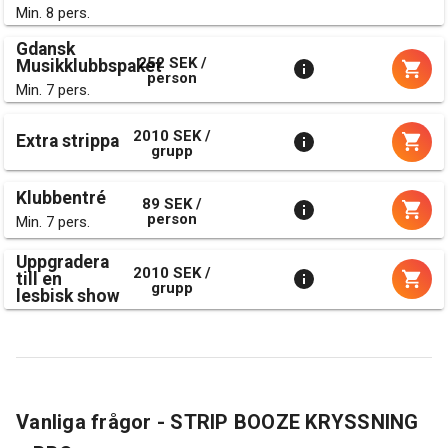
Min. 8 pers.
Gdansk
252 SEK /
Musikklubbspaket
person
Min. 7 pers.
2010 SEK /
Extra strippa
grupp
Klubbentré
89 SEK /
person
Min. 7 pers.
Uppgradera
2010 SEK /
till en
grupp
lesbisk show
Vanliga frågor - STRIP BOOZE KRYSSNING