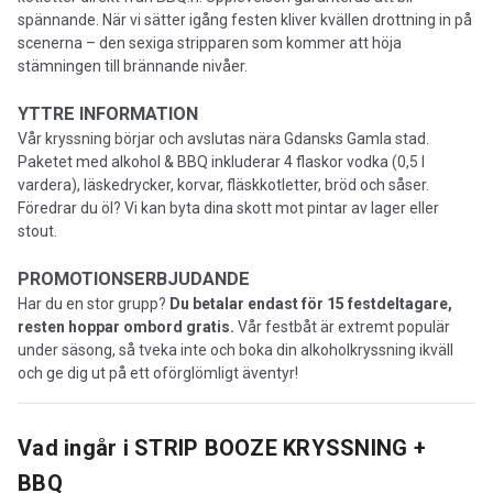
spännande. När vi sätter igång festen kliver kvällen drottning in på
scenerna – den sexiga stripparen som kommer att höja
stämningen till brännande nivåer.
YTTRE INFORMATION
Vår kryssning börjar och avslutas nära Gdansks Gamla stad.
Paketet med alkohol & BBQ inkluderar 4 flaskor vodka (0,5 l
vardera), läskedrycker, korvar, fläskkotletter, bröd och såser.
Föredrar du öl? Vi kan byta dina skott mot pintar av lager eller
stout.
PROMOTIONSERBJUDANDE
Har du en stor grupp?
Du betalar endast för 15 festdeltagare,
resten hoppar ombord gratis.
Vår festbåt är extremt populär
under säsong, så tveka inte och boka din alkoholkryssning ikväll
och ge dig ut på ett oförglömligt äventyr!
Vad ingår i
STRIP BOOZE KRYSSNING +
BBQ