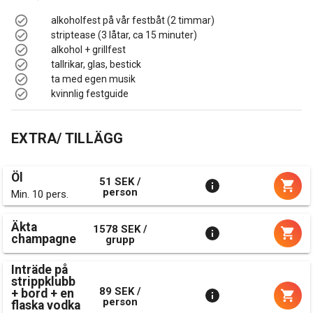
alkoholfest på vår festbåt (2 timmar)
striptease (3 låtar, ca 15 minuter)
alkohol + grillfest
tallrikar, glas, bestick
ta med egen musik
kvinnlig festguide
EXTRA/ TILLÄGG
Öl
51 SEK /
person
Min. 10 pers.
Äkta
1578 SEK /
champagne
grupp
Inträde på
strippklubb
89 SEK /
+ bord + en
person
flaska vodka