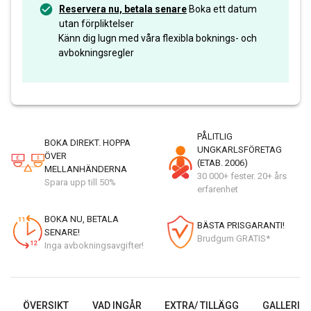
Reservera nu, betala senare
Boka ett datum
utan förpliktelser
Känn dig lugn med våra flexibla boknings- och
avbokningsregler
PÅLITLIG
BOKA DIREKT. HOPPA
UNGKARLSFÖRETAG
ÖVER
(ETAB. 2006)
MELLANHÄNDERNA
30 000+ fester. 20+ års
Spara upp till 50%
erfarenhet
BOKA NU, BETALA
BÄSTA PRISGARANTI!
SENARE!
Brudgum GRATIS*
Inga avbokningsavgifter!
ÖVERSIKT
VAD INGÅR
EXTRA/ TILLÄGG
GALLERI