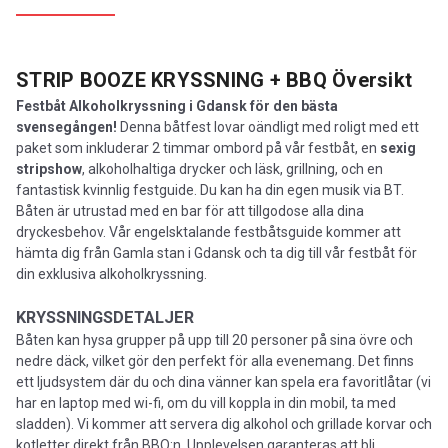
STRIP BOOZE KRYSSNING + BBQ
Översikt
Festbåt Alkoholkryssning i Gdansk för den bästa
svensegången!
Denna båtfest lovar oändligt med roligt med ett
paket som inkluderar 2 timmar ombord på vår festbåt, en
sexig
stripshow
, alkoholhaltiga drycker och läsk, grillning, och en
fantastisk kvinnlig festguide. Du kan ha din egen musik via BT.
Båten är utrustad med en bar för att tillgodose alla dina
dryckesbehov. Vår engelsktalande festbåtsguide kommer att
hämta dig från Gamla stan i Gdansk och ta dig till vår festbåt för
din exklusiva alkoholkryssning.
KRYSSNINGSDETALJER
Båten kan hysa grupper på upp till 20 personer på sina övre och
nedre däck, vilket gör den perfekt för alla evenemang. Det finns
ett ljudsystem där du och dina vänner kan spela era favoritlåtar (vi
har en laptop med wi-fi, om du vill koppla in din mobil, ta med
sladden). Vi kommer att servera dig alkohol och grillade korvar och
kotletter direkt från BBQ:n. Upplevelsen garanteras att bli