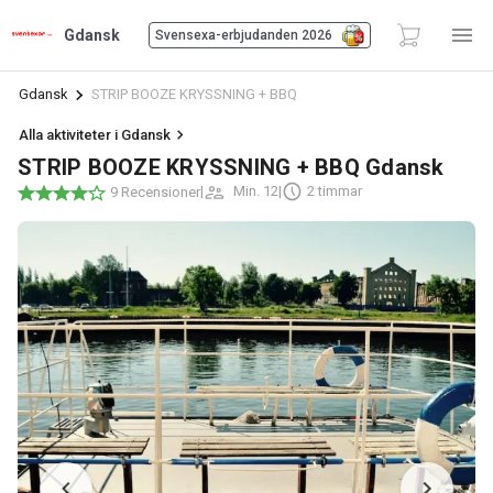
Gdansk
Svensexa-erbjudanden 2026
Gdansk
STRIP BOOZE KRYSSNING + BBQ
Alla aktiviteter i Gdansk
STRIP BOOZE KRYSSNING + BBQ Gdansk
|
Min. 12
|
2 timmar
9 Recensioner